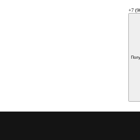
+7 (9
Полу