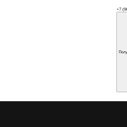
+7 (9
Полу